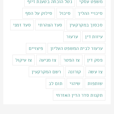
משפט עסקי
נטל הוכחה בטענת זיוף
סיכויי ההליך
סיכול
סילוק על הסף
סכסוך במקרקעין
סעד הצהרתי
סעד זמני
עיוות דין
ערעור
ערעור לבית המשפט העליון
פיצויים
פסק דין
צו הפטר
צו מניעה
צו עיקול
צו עשה
קורונה
רשם המקרקעין
שותפות
שיהוי
תום לב
תקנות סדר הדין האזרחי