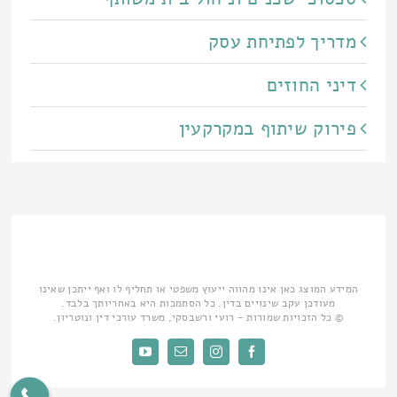
מדריך לפתיחת עסק
דיני החוזים
פירוק שיתוף במקרקעין
המידע המוצג כאן אינו מהווה ייעוץ משפטי או תחליף לו ואף ייתכן שאינו
מעודכן עקב שינויים בדין. כל הסתמכות היא באחריותך בלבד.
© כל הזכויות שמורות - רועי ורשבסקי, משרד עורכי דין ונוטריון.
Facebook
Instagram
כתובת
YouTube
דואר
אלקטרוני