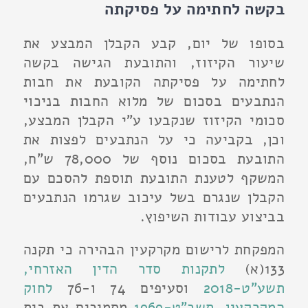
בקשה לחתימה על פסיקתה
בסופו של יום, קבע הקבלן המבצע את
שיעור הקיזוז, והתובעת הגישה בקשה
לחתימה על פסיקתה הקובעת את חבות
הנתבעים בסכום של מלוא החבות בניכוי
סכומי הקיזוז שנקבעו ע"י הקבלן המבצע,
וכן, בקביעה כי על הנתבעים לפצות את
התובעת בסכום נוסף של 78,000 ש"ח,
המשקף לטענת התובעת תוספת להסכם עם
הקבלן שנגרם בשל עיכוב שגרמו הנתבעים
בביצוע עבודות השיפוץ.
המפקחת לרישום מקרקעין הבהירה כי תקנה
133(א)
לתקנות סדר הדין האזרחי,
תשע"ט-2018
וסעיפים 74 ו-76
לחוק
המקרקעין, תשכ"ט-1969
מסמיכים את בית