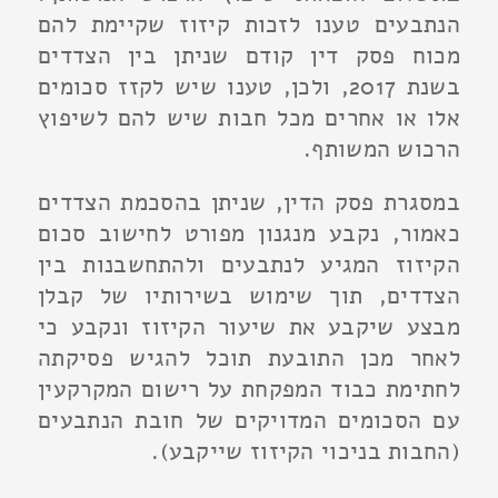
הנתבעים טענו לזכות קיזוז שקיימת להם
מכוח פסק דין קודם שניתן בין הצדדים
בשנת 2017, ולכן, טענו שיש לקזז סכומים
אלו או אחרים מכל חבות שיש להם לשיפוץ
הרכוש המשותף.
במסגרת פסק הדין, שניתן בהסכמת הצדדים
כאמור, נקבע מנגנון מפורט לחישוב סכום
הקיזוז המגיע לנתבעים ולהתחשבנות בין
הצדדים, תוך שימוש בשירותיו של קבלן
מבצע שיקבע את שיעור הקיזוז ונקבע כי
לאחר מכן התובעת תוכל להגיש פסיקתה
לחתימת כבוד המפקחת על רישום המקרקעין
עם הסכומים המדויקים של חובת הנתבעים
(החבות בניכוי הקיזוז שייקבע).