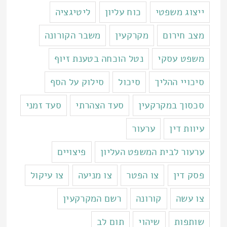
ייצוג משפטי
כוח עליון
ליטיגציה
מצב חירום
מקרקעין
משבר הקורונה
משפט עסקי
נטל הוכחה בטענת זיוף
סיכויי ההליך
סיכול
סילוק על הסף
סכסוך במקרקעין
סעד הצהרתי
סעד זמני
עיוות דין
ערעור
ערעור לבית המשפט העליון
פיצויים
פסק דין
צו הפטר
צו מניעה
צו עיקול
צו עשה
קורונה
רשם המקרקעין
שותפות
שיהוי
תום לב