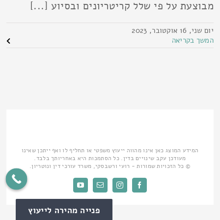
מבוצעת על פי שלל קריטריונים ובסיוע [...]
יום שני, 16 אוקטובר, 2023
המשך בקריאה
המידע המוצג כאן אינו מהווה ייעוץ משפטי או תחליף לו ואף ייתכן שאינו
מעודכן עקב שינויים בדין. כל הסתמכות היא באחריותך בלבד.
© כל הזכויות שמורות - רועי ורשבסקי, משרד עורכי דין ונוטריון.
Facebook
Instagram
כתובת
YouTube
דואר
אלקטרוני
פנייה מהירה לייעוץ