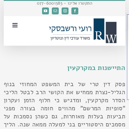
דלג
התקשרו אלינו - 077-6001585
לתוכן
Facebook
Instagram
כתובת
YouTube
פתח סרגל נגישות
דואר
אלקטרוני
התיישנות במקרקעין
פסק דין טרי של בית המשפט המחוזי בנוף
הגליל-נצרת ממחיש את הקושי הרב לבטל הליכי
הסדר מקרקעין, ומדגיש כי חלוף הזמן ועקרון
"סופיות המרשם" מהווים חומה בצורה מפני
תביעות בעלות מאוחרות, גם כשהן נסמכות על
מסמכים היסטוריים בני למעלה ממאה שנה. הליך