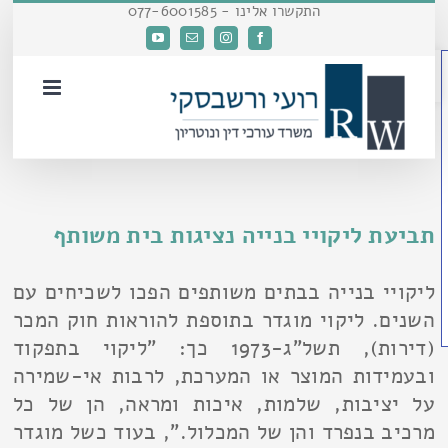
דלג
התקשרו אלינו - 077-6001585
לתוכן
Facebook
Instagram
כתובת
YouTube
פתח סרגל נגישות
דואר
אלקטרוני
תביעת ליקויי בנייה נציגות בית משותף
ליקויי בנייה בבתים משותפים הפכו לשכיחים עם
השנים. ליקוי מוגדר בתוספת להוראות חוק המכר
(דירות), תשל"ג-1973 כך: "ליקוי בתפקוד
ובעמידות המוצר או המערכת, לרבות אי-שמירה
על יציבות, שלמות, איכות ומראה, הן של כל
מרכיב בנפרד והן של המכלול.", בעוד כשל מוגדר