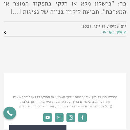
כך: "כישלון מלא או חלקי בתפקוד המוצר או
המערכת". תביעת ליקויי בנייה של נציגות [...]
יום שלישי, 15 יוני, 2021
המשך בקריאה
המידע המוצג כאן אינו מהווה ייעוץ משפטי או תחליף לו ואף ייתכן שאינו
מעודכן עקב שינויים בדין. כל הסתמכות היא באחריותך בלבד.
© כל הזכויות שמורות - רועי ורשבסקי, משרד עורכי דין ונוטריון.
Facebook
Instagram
כתובת
YouTube
דואר
אלקטרוני