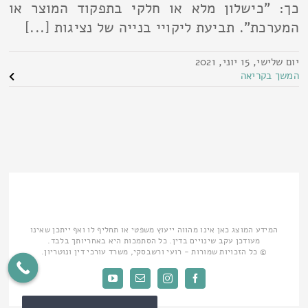
כך: "כישלון מלא או חלקי בתפקוד המוצר או
המערכת". תביעת ליקויי בנייה של נציגות [...]
יום שלישי, 15 יוני, 2021
המשך בקריאה
המידע המוצג כאן אינו מהווה ייעוץ משפטי או תחליף לו ואף ייתכן שאינו
מעודכן עקב שינויים בדין. כל הסתמכות היא באחריותך בלבד.
© כל הזכויות שמורות - רועי ורשבסקי, משרד עורכי דין ונוטריון.
Facebook
Instagram
כתובת
YouTube
דואר
אלקטרוני