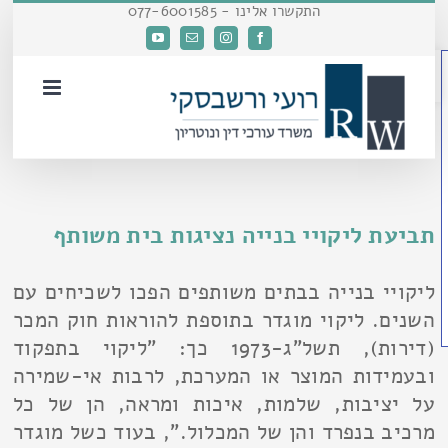
דלג
התקשרו אלינו - 077-6001585
לתוכן
Facebook
Instagram
כתובת
YouTube
פתח סרגל נגישות
דואר
אלקטרוני
תביעת ליקויי בנייה נציגות בית משותף
ליקויי בנייה בבתים משותפים הפכו לשכיחים עם
השנים. ליקוי מוגדר בתוספת להוראות חוק המכר
(דירות), תשל"ג-1973 כך: "ליקוי בתפקוד
ובעמידות המוצר או המערכת, לרבות אי-שמירה
על יציבות, שלמות, איכות ומראה, הן של כל
מרכיב בנפרד והן של המכלול.", בעוד כשל מוגדר