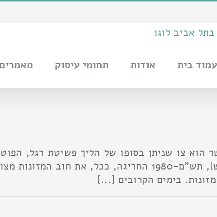
מוד בית
אודות
תחומי עיסוק
מאמרים
ר הוא צו שניתן בסופו של הליך פשיטת רגל, הפוטר
69(א)(3) לפקודת פשיטת הרגל [נוסח חדש], תש"ם-1980 החרי
זונות. בימים הקרובים [...]