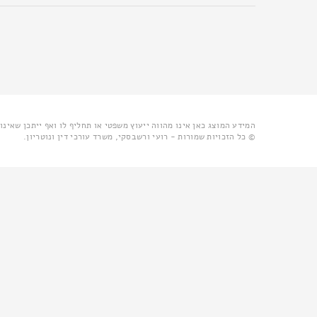
המידע המוצג כאן אינו מהווה ייעוץ משפטי או תחליף לו ואף ייתכן שאינ
© כל הזכויות שמורות - רועי ורשבסקי, משרד עורכי דין ונוטריון.