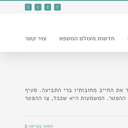
Facebook
Instagram
כתובת
YouTube
דואר
אלקטרוני
חדשות מעולם המשפט
צור קשר
 את החייב מחובותיו ברי התביעה. סעיף
גה, ככל, את חוב המזונות מצו ההפטר. המשמעות היא שככל, צו ההפטר
המשך בקריאה