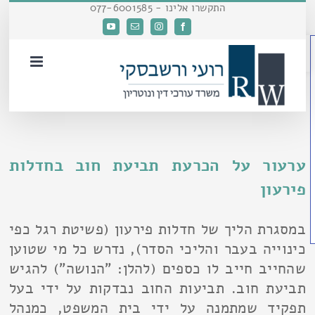
דלג
התקשרו אלינו - 077-6001585
לתוכן
Facebook
Instagram
כתובת
YouTube
פתח סרגל נגישות
דואר
אלקטרוני
ערעור על הכרעת תביעת חוב בחדלות
פירעון
במסגרת הליך של חדלות פירעון (פשיטת רגל כפי
כינוייה בעבר והליכי הסדר), נדרש כל מי שטוען
שהחייב חייב לו כספים (להלן: "הנושה") להגיש
תביעת חוב. תביעות החוב נבדקות על ידי בעל
תפקיד שמתמנה על ידי בית המשפט, כמנהל