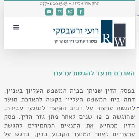
דלג
התקשרו אלינו - 077-6001585
לתוכן
Facebook
Instagram
כתובת
YouTube
פתח סרגל נגישות
דואר
אלקטרוני
הארכת מועד להגשת ערעור
בפסק הדין שניתן בבית המשפט העליון בעניין,
דחה בית המשפט העליון בקשה להארכת מועד
להגשת ערעור על רכיב הפיצוי לנפגעי עבירה,
שהוגשה כ-12 שנים לאחר מתן גזר הדין. פסק
הדין ממחיש את התנאים המחמירים להגשת
ערעורים לאחר המועד הקבוע בדין, בדגש על