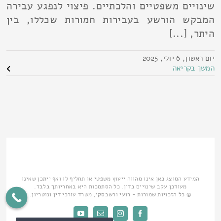
שינויים משפטיים והלכתיים. פיצוי לנפגע עבירה
המבקש הורשע בעבירות חמורות שכללו, בין
היתר, [...]
יום ראשון, 6 יולי, 2025
המשך בקריאה
המידע המוצג כאן אינו מהווה ייעוץ משפטי או תחליף לו ואף ייתכן שאינו
מעודכן עקב שינויים בדין. כל הסתמכות היא באחריותך בלבד.
© כל הזכויות שמורות - רועי ורשבסקי, משרד עורכי דין ונוטריון.
Facebook
Instagram
כתובת
YouTube