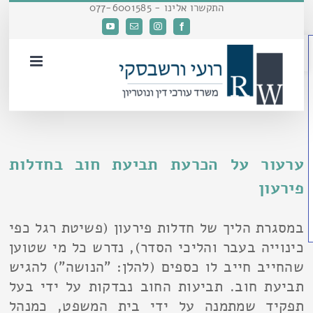
דלג
התקשרו אלינו - 077-6001585
לתוכן
Facebook
Instagram
כתובת
YouTube
פתח סרגל נגישות
דואר
אלקטרוני
ערעור על הכרעת תביעת חוב בחדלות
פירעון
במסגרת הליך של חדלות פירעון (פשיטת רגל כפי
כינוייה בעבר והליכי הסדר), נדרש כל מי שטוען
שהחייב חייב לו כספים (להלן: "הנושה") להגיש
תביעת חוב. תביעות החוב נבדקות על ידי בעל
תפקיד שמתמנה על ידי בית המשפט, כמנהל