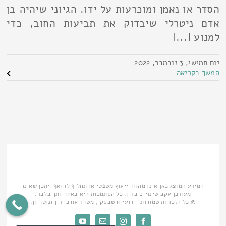
הסדר או נאמן ומוכרעות על ידו. הגיוני שיהיה בן
אדם ניטרלי שיבדוק את תביעות החוב, כדי
למנוע [...]
יום חמישי, 3 נובמבר, 2022
המשך בקריאה
המידע המוצג כאן אינו מהווה ייעוץ משפטי או תחליף לו ואף ייתכן שאינו
מעודכן עקב שינויים בדין. כל הסתמכות היא באחריותך בלבד.
© כל הזכויות שמורות - רועי ורשבסקי, משרד עורכי דין ונוטריון.
Facebook
Instagram
כתובת
YouTube