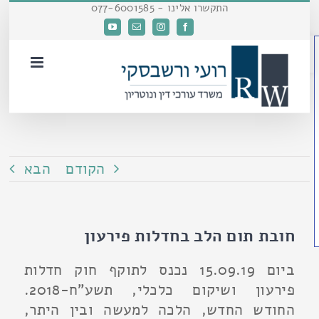
דלג
התקשרו אלינו - 077-6001585
לתוכן
Facebook
Instagram
כתובת
YouTube
פתח סרגל נגישות
דואר
אלקטרוני
הקודם
הבא
חובת תום הלב בחדלות פירעון
ביום 15.09.19 נכנס לתוקף חוק חדלות
פירעון ושיקום כלכלי, תשע"ח-2018.
החודש החדש, הלכה למעשה ובין היתר,