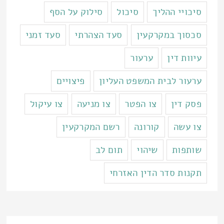
סיכויי ההליך
סיכול
סילוק על הסף
סכסוך במקרקעין
סעד הצהרתי
סעד זמני
עיוות דין
ערעור
ערעור לבית המשפט העליון
פיצויים
פסק דין
צו הפטר
צו מניעה
צו עיקול
צו עשה
קורונה
רשם המקרקעין
שותפות
שיהוי
תום לב
תקנות סדר הדין האזרחי