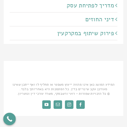
מדריך לפתיחת עסק
דיני החוזים
פירוק שיתוף במקרקעין
המידע המוצג כאן אינו מהווה ייעוץ משפטי או תחליף לו ואף ייתכן שאינו
מעודכן עקב שינויים בדין. כל הסתמכות היא באחריותך בלבד.
© כל הזכויות שמורות - רועי ורשבסקי, משרד עורכי דין ונוטריון.
Facebook
Instagram
כתובת
YouTube
דואר
אלקטרוני