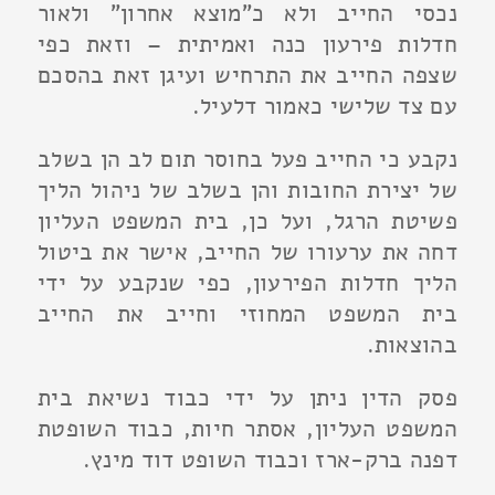
נכסי החייב ולא כ"מוצא אחרון" ולאור
חדלות פירעון כנה ואמיתית – וזאת כפי
שצפה החייב את התרחיש ועיגן זאת בהסכם
עם צד שלישי כאמור דלעיל.
נקבע כי החייב פעל בחוסר תום לב הן בשלב
של יצירת החובות והן בשלב של ניהול הליך
פשיטת הרגל, ועל כן, בית המשפט העליון
דחה את ערעורו של החייב, אישר את ביטול
הליך חדלות הפירעון, כפי שנקבע על ידי
בית המשפט המחוזי וחייב את החייב
בהוצאות.
פסק הדין ניתן על ידי כבוד נשיאת בית
המשפט העליון, אסתר חיות, כבוד השופטת
דפנה ברק-ארז וכבוד השופט דוד מינץ.