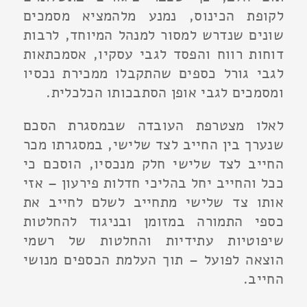
לקופת הכינוס, נמנע מלהמציא מסמכים
שונים שנדרש למסור למנהל המיוחד, לרבות
דוחות רווח והפסד לגבי עסקיו, אסמכתאות
לגבי גורל כספים שהתקבלו ממכירת נכסיו
ומסמכים לגבי אופן הסתבכותו הכלכלית.
לאלו מצטרפת העובדה שבמסגרת הסכם
שנערך בין החייב לצד שלישי, במסגרתו מכר
החייב לצד שלישי חלק מנכסיו, הוסכם כי
ככל והחייב יחל בהליכי חדלות פירעון – אזי
אותו צד שלישי מתחייב לשלם לחייב את
כספי התמורה במזומן ובניגוד להחלטות
שיפוטיות עתידיות והחלטות של רשמי
הוצאה לפועל – תוך העלמת הכספים מנושי
החייב.